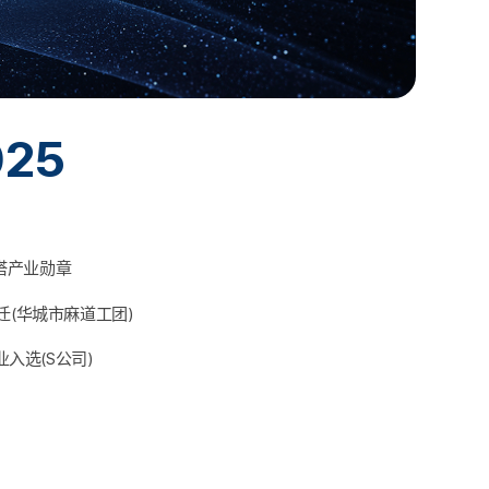
025
塔产业勋章
搬迁(华城市麻道工团)
入选(S公司)