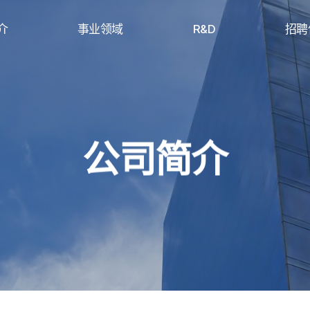
介
事业领域
R&D
招聘
圆柱电池
技术附属研究所
人才
理念
方形电池
专利和认证
福
软包电池
聘
公司简介
供货业绩
Us
线