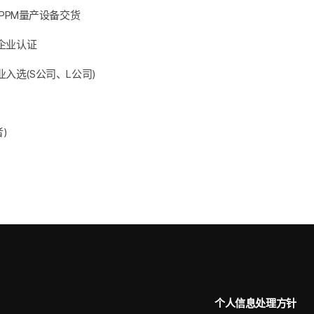
370PPM量产设备交货
秀企业认证
入选(S公司、L公司)
)
个人信息处理方针