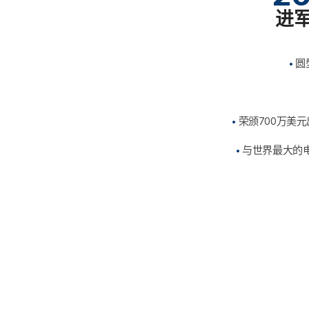
进
圆
荣颁700万美
与世界最大的电