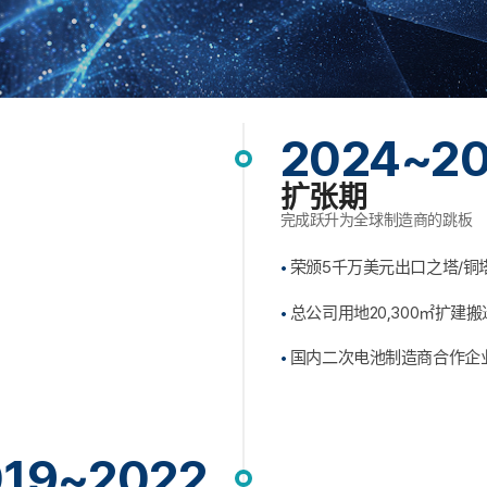
2024~2
扩张期
完成跃升为全球制造商的跳板
荣颁5千万美元出口之塔/铜
总公司用地20,300㎡扩建
国内二次电池制造商合作企业
019~2022